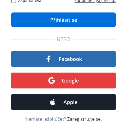
Zapamatovat
Zapomněli jste heslo?
NEBO
Facebook
Google
Apple
Nemáte ještě účet?
Zaregistrujte se
.